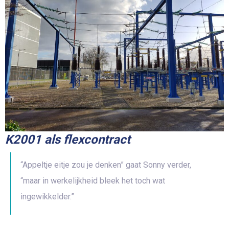
K2001 als flexcontract
“Appeltje eitje zou je denken” gaat Sonny verder,
“maar in werkelijkheid bleek het toch wat
ingewikkelder.”